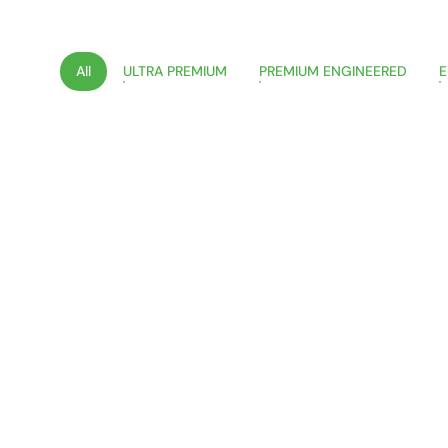
All
ULTRA PREMIUM
PREMIUM ENGINEERED
E